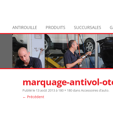
Aller
ANTIROUILLE
PRODUITS
SUCCURSALES
au
G
contenu
POUR ENTREPRISE
AVANTAGES DURA TECH
marquage-antivol-ot
Publié le
13 août 2013
à
180 × 180
dans
Accessoires d’auto
.
← Précédent