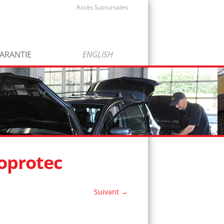
Accès Succursales
ARANTIE
ENGLISH
oprotec
Suivant →