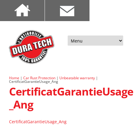
Aller
au
contenu
Home
|
Car Rust Protection
|
Unbeatable warranty
|
CertificatGarantieUsage_Ang
CertificatGarantieUsage
_Ang
CertificatGarantieUsage_Ang